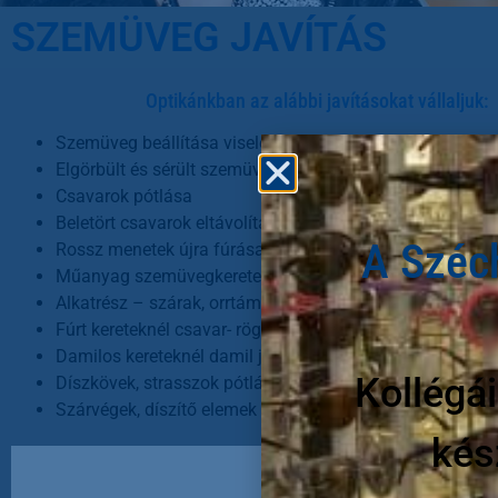
SZEMÜVEG JAVÍTÁS
Kánikula .
Optikánkban az alábbi javításokat vállaljuk:
május
Szemüveg beállítása viselője arcához
Elgörbült és sérült szemüvegek helyreállítása illetve beál
Csavarok pótlása
Beletört csavarok eltávolítása
A Széch
Rossz menetek újra fúrása
Műanyag szemüvegkeretek ragasztása
Alkatrész – szárak, orrtámaszok pótlása
Fúrt kereteknél csavar- rögzítő patron pótlás
Damilos kereteknél damil javítása, pótlása
Kollégái
Díszkövek, strasszok pótlása
Szárvégek, díszítő elemek pótlása (csak a náunk vásárol
kés