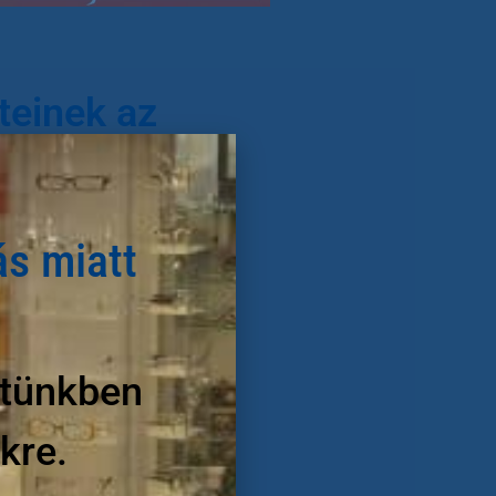
Myosma
teinek az
ás miatt
letünkben
kre.