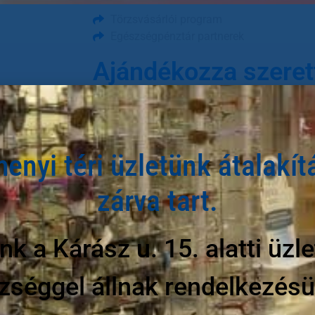
Törzsvásárlói program
Egészségpénztár partnerek
Ajándékozza szeret
éleslátás örömét!
lítása
enyi téri üzletünk átalakít
zárva tart.
nk a Kárász u. 15. alatti üz
t termék esetén)
zséggel állnak rendelkezésü