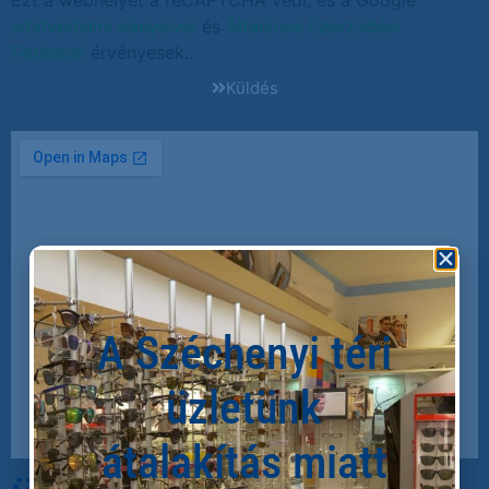
Ezt a webhelyet a reCAPTCHA védi, és a Google
adatvédelmi irányelvei
és
Általános Szerződési
Feltételei
érvényesek..
Küldés
A Széchenyi téri
üzletünk
átalakítás miatt